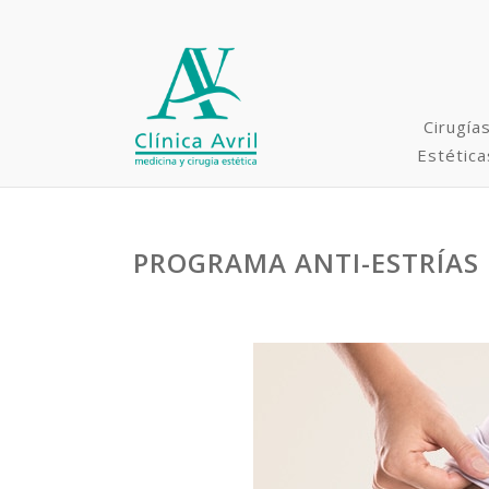
Cirugía
Estética
PROGRAMA ANTI-ESTRÍAS
Rinoplastia y Cirugías
Faciales
Minilifting / Lifting
Microimplante capilar