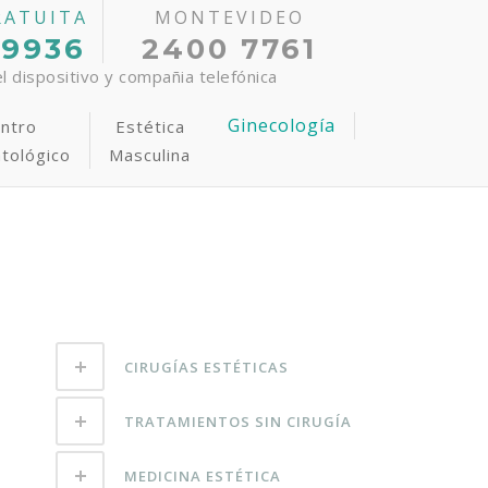
RATUITA
MONTEVIDEO
 9936
2400 7761
 dispositivo y compañia telefónica
Ginecología
ntro
Estética
tológico
Masculina
tiva
epilación Laser
rograma Anti-Estrías
udoración Axilar
CIRUGÍAS ESTÉTICAS
TRATAMIENTOS SIN CIRUGÍA
MEDICINA ESTÉTICA