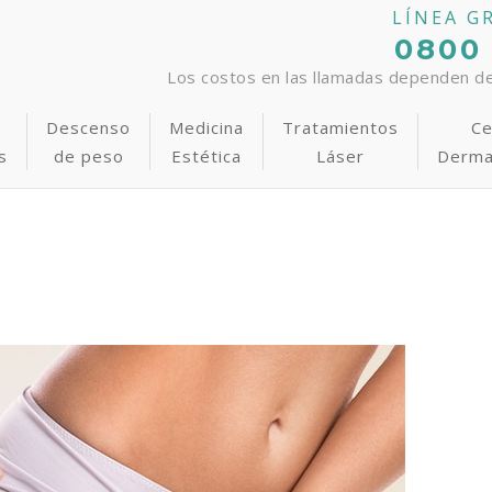
LÍNEA G
0800
Los costos en las llamadas dependen del
s
Descenso
Medicina
Tratamientos
Ce
s
de peso
Estética
Láser
Derma
Cirugía de Glúteos
Rellenos faciales
Foto-rejuvenecimiento
Bajar de Peso
Lifting sin cirugía en una
Depilación Láser Defini
D
específicos
sesión
Lipoescultura Láser
Blanqueamiento láser en 1
Programa Anti-Estrías
Lipoescultura Láser
P
Láser y Manchas Solares
hora
Acné
Cirugía Íntima
Clínica Adelgazamiento
Remoción de tatuajes
S
Acné
Láser y Manchas Solares
Dieta Anti Ansiedad
Láser y Manchas Solares
Abdominoplastia
Tratamiento de Celulitis
Foto-rejuvenecimiento
Aumento o reducción de
senos
Várices y Varículas
Rosácea