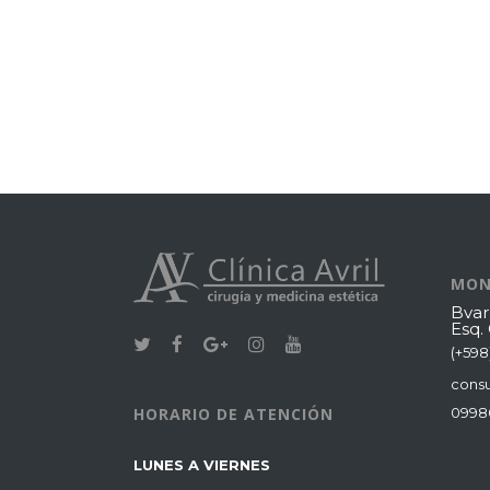
MON
Bvar
Esq.
(+598
consu
0998
HORARIO DE ATENCIÓN
LUNES A VIERNES