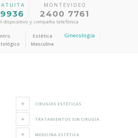
RATUITA
MONTEVIDEO
 9936
2400 7761
 dispositivo y compañia telefónica
Ginecología
ntro
Estética
tológico
Masculina
tiva
epilación Laser
rograma Anti-Estrías
udoración Axilar
CIRUGÍAS ESTÉTICAS
TRATAMIENTOS SIN CIRUGÍA
MEDICINA ESTÉTICA