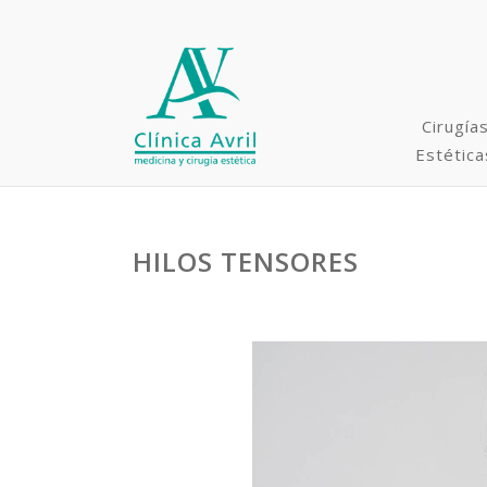
Cirugía
Estética
HILOS TENSORES
Rinoplastia y Cirugías
Faciales
Minilifting / Lifting
Microimplante capilar