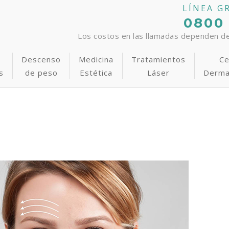
LÍNEA G
0800
Los costos en las llamadas dependen del
s
Descenso
Medicina
Tratamientos
Ce
s
de peso
Estética
Láser
Derma
Cirugía de Glúteos
Rellenos faciales
Foto-rejuvenecimiento
Bajar de Peso
Lifting sin cirugía en una
Depilación Láser Defini
D
específicos
sesión
Lipoescultura Láser
Blanqueamiento láser en 1
Programa Anti-Estrías
Lipoescultura Láser
P
Láser y Manchas Solares
hora
Acné
Cirugía Íntima
Clínica Adelgazamiento
Remoción de tatuajes
S
Acné
Láser y Manchas Solares
Dieta Anti Ansiedad
Láser y Manchas Solares
Abdominoplastia
Tratamiento de Celulitis
Foto-rejuvenecimiento
Aumento o reducción de
senos
Várices y Varículas
Rosácea