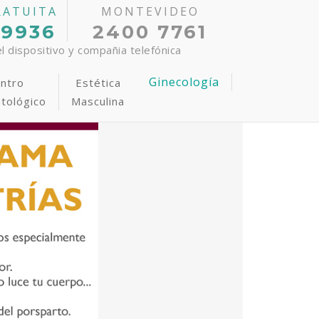
RATUITA
MONTEVIDEO
 9936
2400 7761
 dispositivo y compañia telefónica
Ginecología
ntro
Estética
tológico
Masculina
tiva
epilación Laser
rograma Anti-Estrías
udoración Axilar