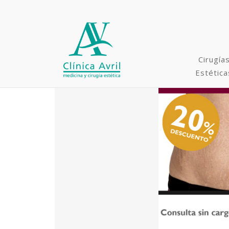
Cirugía
Estética
Rinoplastia y Cirugías
Faciales
Minilifting / Lifting
Microimplante capilar