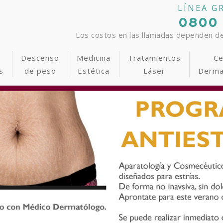
LÍNEA G
0800
Los costos en las llamadas dependen del
s
Descenso
Medicina
Tratamientos
Ce
s
de peso
Estética
Láser
Derma
Cirugía de Glúteos
Rellenos faciales
Foto-rejuvenecimiento
Bajar de Peso
Lifting sin cirugía en una
Depilación Láser Defini
D
específicos
sesión
Lipoescultura Láser
Blanqueamiento láser en 1
Programa Anti-Estrías
Lipoescultura Láser
P
Láser y Manchas Solares
hora
Acné
Cirugía Íntima
Clínica Adelgazamiento
Remoción de tatuajes
S
Acné
Láser y Manchas Solares
Dieta Anti Ansiedad
Láser y Manchas Solares
Abdominoplastia
Tratamiento de Celulitis
Foto-rejuvenecimiento
Aumento o reducción de
senos
Várices y Varículas
Rosácea