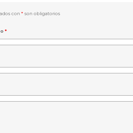
ados con
*
son obligatorios
do
*