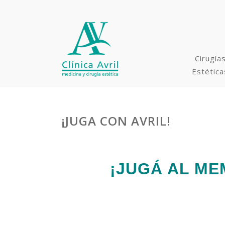
Cirugía
Estética
¡JUGA CON AVRIL!
Rinoplastia y Cirugías
Faciales
Minilifting / Lifting
¡JUGÁ AL ME
Microimplante capilar