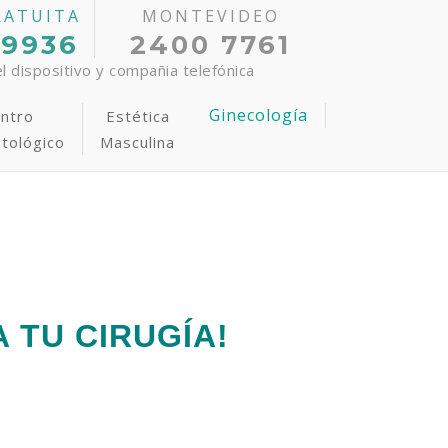
RATUITA
MONTEVIDEO
 9936
2400 7761
 dispositivo y compañia telefónica
Ginecología
ntro
Estética
tológico
Masculina
tiva
epilación Laser
rograma Anti-Estrías
udoración Axilar
 TU CIRUGÍA!